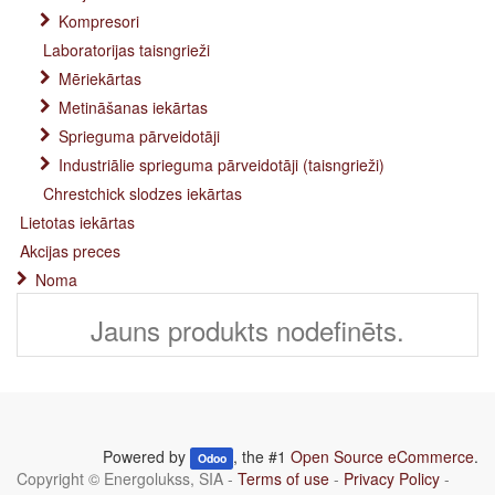
Kompresori
Laboratorijas taisngrieži
Mēriekārtas
Metināšanas iekārtas
Sprieguma pārveidotāji
Industriālie sprieguma pārveidotāji (taisngrieži)
Chrestchick slodzes iekārtas
Lietotas iekārtas
Akcijas preces
Noma
Jauns produkts nodefinēts.
Powered by
, the #1
Open Source eCommerce
.
Odoo
Copyright ©
Energolukss, SIA
-
Terms of use
-
Privacy Policy
-