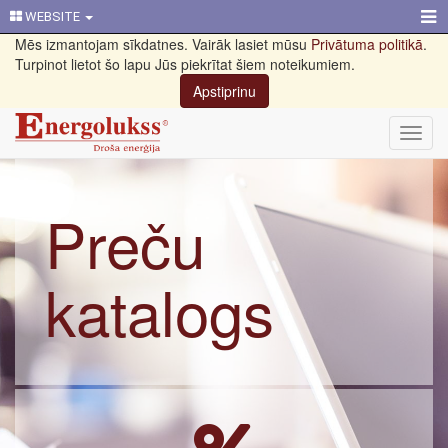
WEBSITE
Mēs izmantojam sīkdatnes. Vairāk lasiet mūsu
Privātuma politikā
.
Turpinot lietot šo lapu Jūs piekrītat šiem noteikumiem.
Apstiprinu
Toggl
navig
Preču
katalogs