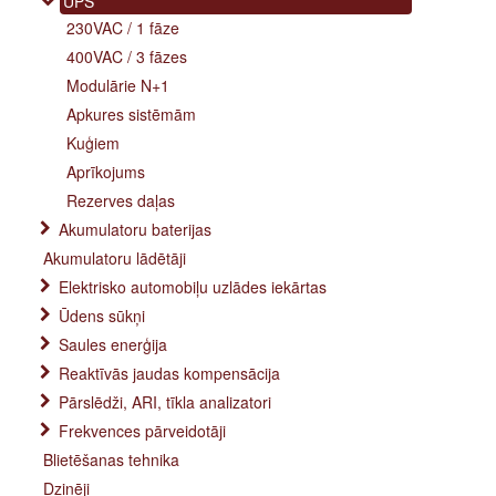
UPS
230VAC / 1 fāze
400VAC / 3 fāzes
Modulārie N+1
Apkures sistēmām
Kuģiem
Aprīkojums
Rezerves daļas
Akumulatoru baterijas
Akumulatoru lādētāji
Elektrisko automobiļu uzlādes iekārtas
Ūdens sūkņi
Saules enerģija
Reaktīvās jaudas kompensācija
Pārslēdži, ARI, tīkla analizatori
Frekvences pārveidotāji
Blietēšanas tehnika
Dzinēji