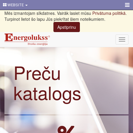
WEBSITE
Mēs izmantojam sīkdatnes. Vairāk lasiet mūsu
Privātuma politikā
.
Turpinot lietot šo lapu Jūs piekrītat šiem noteikumiem.
Apstiprinu
Toggl
navig
Preču
katalogs