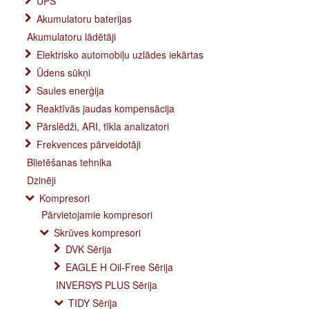
UPS
Akumulatoru baterijas
Akumulatoru lādētāji
Elektrisko automobiļu uzlādes iekārtas
Ūdens sūkņi
Saules enerģija
Reaktīvās jaudas kompensācija
Pārslēdži, ARI, tīkla analizatori
Frekvences pārveidotāji
Blietēšanas tehnika
Dzinēji
Kompresori
Pārvietojamie kompresori
Skrūves kompresori
DVK Sērija
EAGLE H Oil-Free Sērija
INVERSYS PLUS Sērija
TIDY Sērija