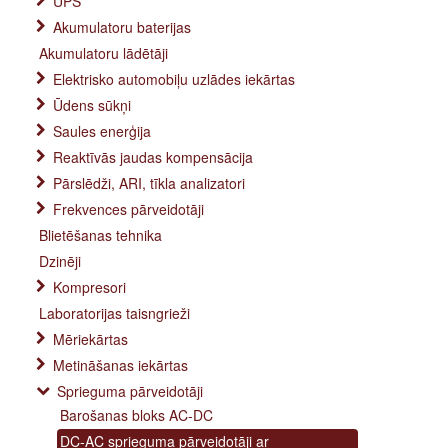
UPS
Akumulatoru baterijas
Akumulatoru lādētāji
Elektrisko automobiļu uzlādes iekārtas
Ūdens sūkņi
Saules enerģija
Reaktīvās jaudas kompensācija
Pārslēdži, ARI, tīkla analizatori
Frekvences pārveidotāji
Blietēšanas tehnika
Dzinēji
Kompresori
Laboratorijas taisngrieži
Mēriekārtas
Metināšanas iekārtas
Sprieguma pārveidotāji
Barošanas bloks AC-DC
DC-AC sprieguma pārveidotāji ar