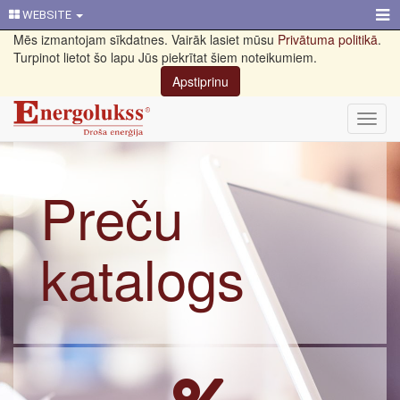
WEBSITE
Mēs izmantojam sīkdatnes. Vairāk lasiet mūsu
Privātuma politikā
.
Turpinot lietot šo lapu Jūs piekrītat šiem noteikumiem.
Apstiprinu
Toggl
navig
Preču
katalogs