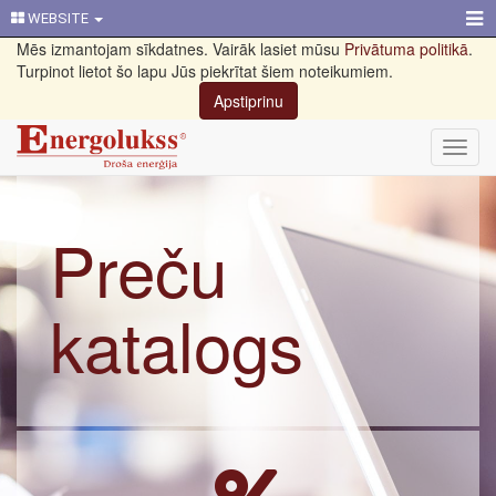
WEBSITE
Mēs izmantojam sīkdatnes. Vairāk lasiet mūsu
Privātuma politikā
.
Turpinot lietot šo lapu Jūs piekrītat šiem noteikumiem.
Apstiprinu
Toggl
navig
Preču
katalogs