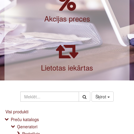
Akcijas preces
Lietotas iekārtas
Šķirot
Visi produkti
Preču katalogs
Ģeneratori
Portatīvie