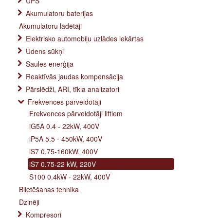
UPS
Akumulatoru baterijas
Akumulatoru lādētāji
Elektrisko automobiļu uzlādes iekārtas
Ūdens sūkņi
Saules enerģija
Reaktīvās jaudas kompensācija
Pārslēdži, ARI, tīkla analizatori
Frekvences pārveidotāji
Frekvences pārveidotāji liftiem
iG5A 0.4 - 22kW, 400V
iP5A 5.5 - 450kW, 400V
iS7 0.75-160kW, 400V
iS7 0.75-22 kW, 220V
S100 0.4kW - 22kW, 400V
Blietēšanas tehnika
Dzinēji
Kompresori