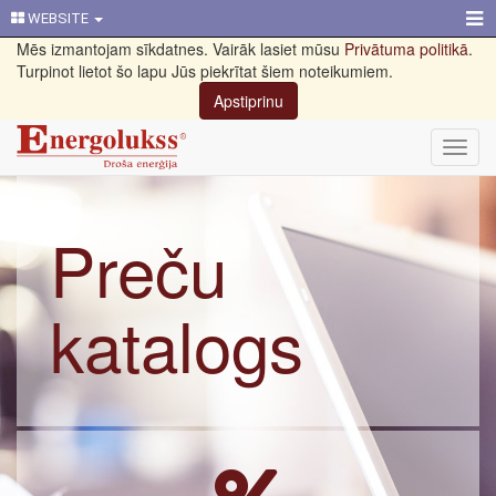
WEBSITE
Mēs izmantojam sīkdatnes. Vairāk lasiet mūsu
Privātuma politikā
.
Turpinot lietot šo lapu Jūs piekrītat šiem noteikumiem.
Apstiprinu
Toggl
navig
Preču
katalogs