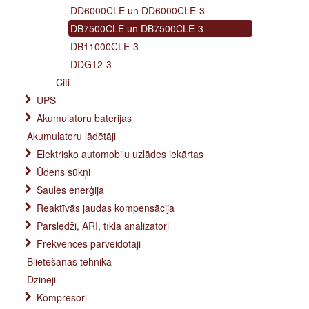
DD6000CLE un DD6000CLE-3
DB7500CLE un DB7500CLE-3
DB11000CLE-3
DDG12-3
Citi
UPS
Akumulatoru baterijas
Akumulatoru lādētāji
Elektrisko automobiļu uzlādes iekārtas
Ūdens sūkņi
Saules enerģija
Reaktīvās jaudas kompensācija
Pārslēdži, ARI, tīkla analizatori
Frekvences pārveidotāji
Blietēšanas tehnika
Dzinēji
Kompresori