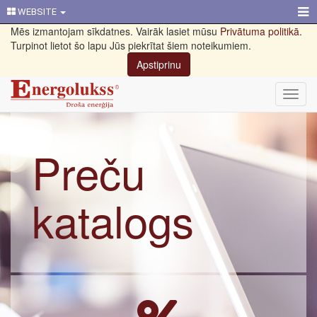
WEBSITE
Mēs izmantojam sīkdatnes. Vairāk lasiet mūsu
Privātuma politikā
.
Turpinot lietot šo lapu Jūs piekrītat šiem noteikumiem.
Apstiprinu
Toggl
navig
Preču
katalogs