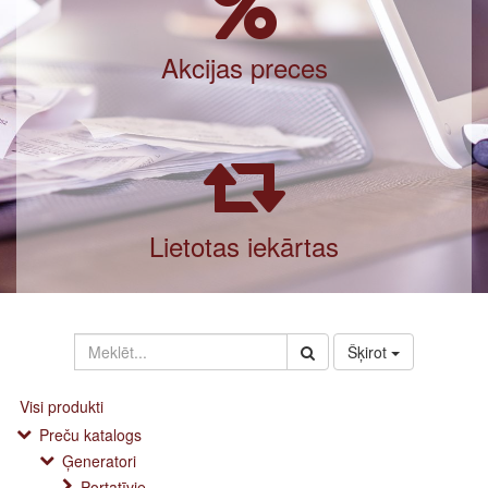
Akcijas preces
Lietotas iekārtas
Šķirot
Visi produkti
Preču katalogs
Ģeneratori
Portatīvie