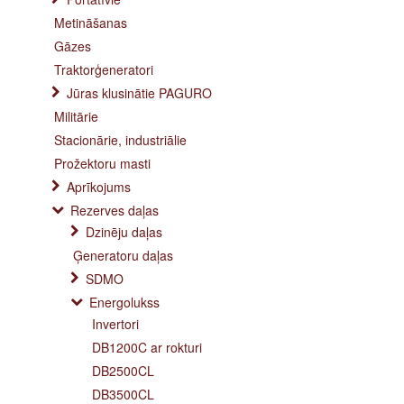
Metināšanas
Gāzes
Traktorģeneratori
Jūras klusinātie PAGURO
Militārie
Stacionārie, industriālie
Prožektoru masti
Aprīkojums
Rezerves daļas
Dzinēju daļas
Ģeneratoru daļas
SDMO
Energolukss
Invertori
DB1200C ar rokturi
DB2500CL
DB3500CL