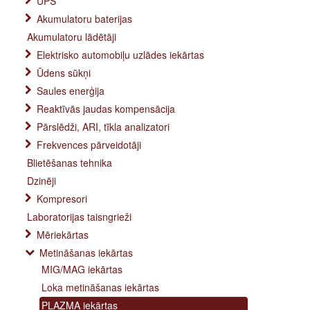
UPS
Akumulatoru baterijas
Akumulatoru lādētāji
Elektrisko automobiļu uzlādes iekārtas
Ūdens sūkņi
Saules enerģija
Reaktīvās jaudas kompensācija
Pārslēdži, ARI, tīkla analizatori
Frekvences pārveidotāji
Blietēšanas tehnika
Dzinēji
Kompresori
Laboratorijas taisngrieži
Mēriekārtas
Metināšanas iekārtas
MIG/MAG iekārtas
Loka metināšanas iekārtas
PLAZMA iekārtas