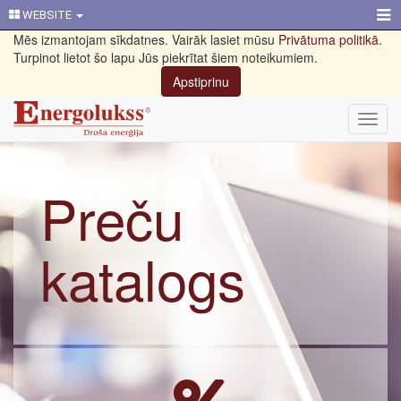
WEBSITE
Mēs izmantojam sīkdatnes. Vairāk lasiet mūsu
Privātuma politikā
.
Turpinot lietot šo lapu Jūs piekrītat šiem noteikumiem.
Apstiprinu
Toggl
navig
Preču
katalogs