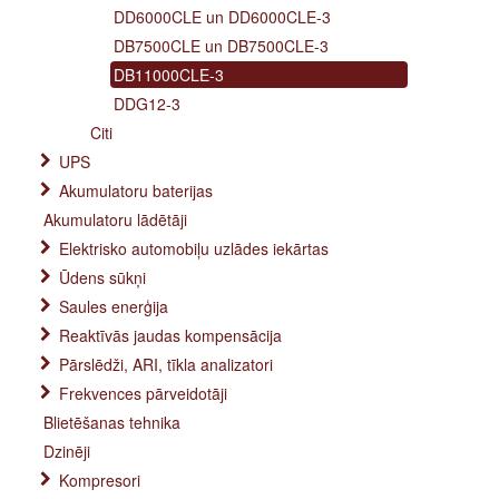
DD6000CLE un DD6000CLE-3
DB7500CLE un DB7500CLE-3
DB11000CLE-3
DDG12-3
Citi
UPS
Akumulatoru baterijas
Akumulatoru lādētāji
Elektrisko automobiļu uzlādes iekārtas
Ūdens sūkņi
Saules enerģija
Reaktīvās jaudas kompensācija
Pārslēdži, ARI, tīkla analizatori
Frekvences pārveidotāji
Blietēšanas tehnika
Dzinēji
Kompresori