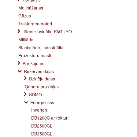
Metināšanas
Gāzes
Traktorģeneratori
Jūras klusinātie PAGURO
Militārie
Stacionārie, industriālie
Prožektoru masti
Aprīkojums
Rezerves daļas
Dzinēju daļas
Ģeneratoru daļas
SDMO
Energolukss
Invertori
DB1200C ar rokturi
DB2500CL
DB3500CL