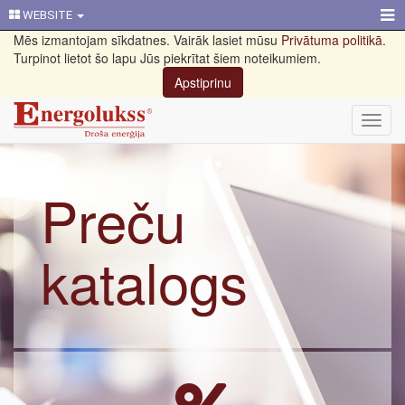
WEBSITE
Mēs izmantojam sīkdatnes. Vairāk lasiet mūsu
Privātuma politikā
.
Turpinot lietot šo lapu Jūs piekrītat šiem noteikumiem.
Apstiprinu
Toggl
navig
Preču
katalogs