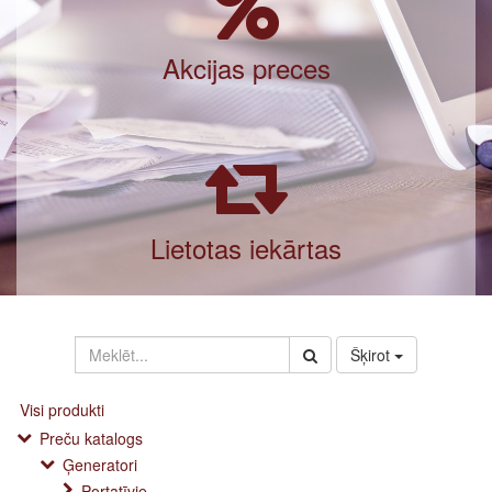
Akcijas preces
Lietotas iekārtas
Šķirot
Visi produkti
Preču katalogs
Ģeneratori
Portatīvie