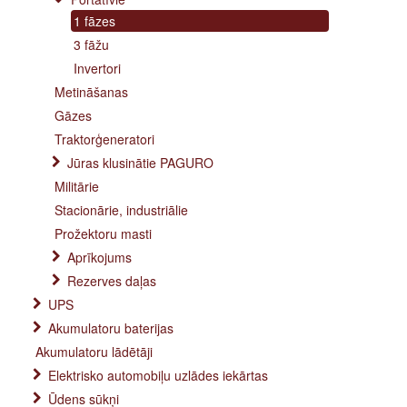
1 fāzes
3 fāžu
Invertori
Metināšanas
Gāzes
Traktorģeneratori
Jūras klusinātie PAGURO
Militārie
Stacionārie, industriālie
Prožektoru masti
Aprīkojums
Rezerves daļas
UPS
Akumulatoru baterijas
Akumulatoru lādētāji
Elektrisko automobiļu uzlādes iekārtas
Ūdens sūkņi