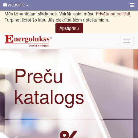
WEBSITE
Mēs izmantojam sīkdatnes. Vairāk lasiet mūsu
Privātuma politikā
.
Turpinot lietot šo lapu Jūs piekrītat šiem noteikumiem.
Apstiprinu
Toggl
navig
Preču
katalogs