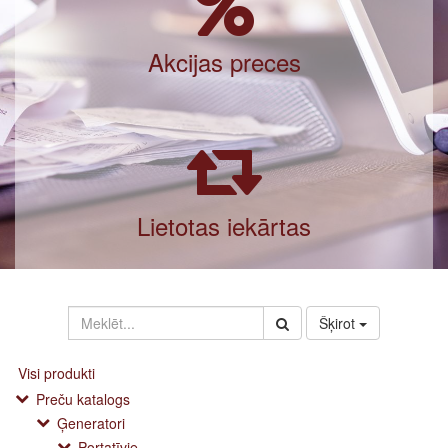
Akcijas preces
Lietotas iekārtas
Šķirot
Visi produkti
Preču katalogs
Ģeneratori
Portatīvie