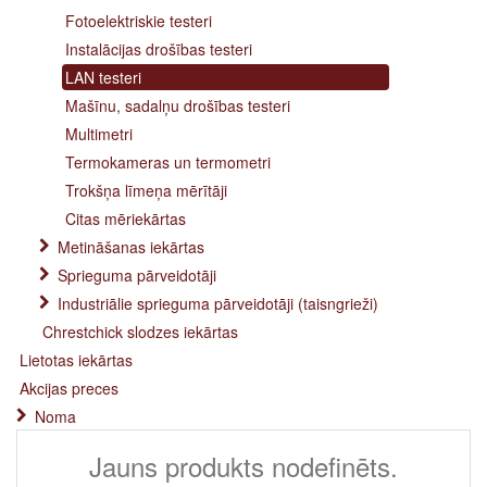
Fotoelektriskie testeri
Instalācijas drošības testeri
LAN testeri
Mašīnu, sadalņu drošības testeri
Multimetri
Termokameras un termometri
Trokšņa līmeņa mērītāji
Citas mēriekārtas
Metināšanas iekārtas
Sprieguma pārveidotāji
Industriālie sprieguma pārveidotāji (taisngrieži)
Chrestchick slodzes iekārtas
Lietotas iekārtas
Akcijas preces
Noma
Jauns produkts nodefinēts.