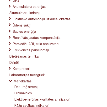
UPS
Akumulatoru baterijas
Akumulatoru lādētāji
Elektrisko automobiļu uzlādes iekārtas
Ūdens sūkņi
Saules enerģija
Reaktīvās jaudas kompensācija
Pārslēdži, ARI, tīkla analizatori
Frekvences pārveidotāji
Blietēšanas tehnika
Dzinēji
Kompresori
Laboratorijas taisngrieži
Mēriekārtas
Datu reģistrētāji
Dīcknaibles
Elektroenerģijas kvalitātes analizatori
Fāžu secības indikatori