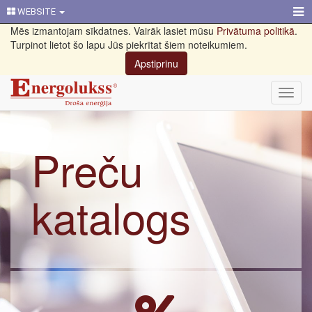
WEBSITE
Mēs izmantojam sīkdatnes. Vairāk lasiet mūsu
Privātuma politikā
.
Turpinot lietot šo lapu Jūs piekrītat šiem noteikumiem.
Apstiprinu
Toggl
navig
Preču
katalogs