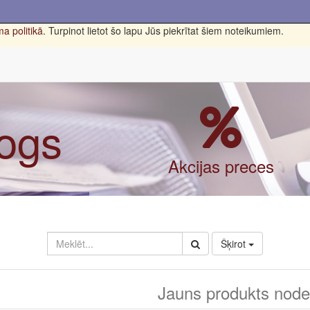
a politikā
. Turpinot lietot šo lapu Jūs piekrītat šiem noteikumiem.
logs
Akcijas preces
Šķirot
Jauns produkts nodef