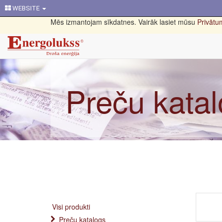
WEBSITE
Mēs izmantojam sīkdatnes. Vairāk lasiet mūsu
Privātum
Preču kata
Visi produkti
Preču katalogs