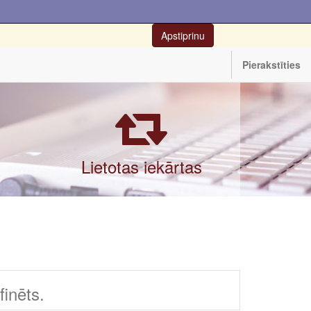
Apstiprinu
Pierakstīties
Lietotas iekārtas
inēts.