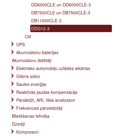
DD6000CLE un DD6000CLE-3
DB7500CLE un DB7500CLE-3
DB11000CLE-3
DDG12-3
Citi
UPS
Akumulatoru baterijas
Akumulatoru lādētāji
Elektrisko automobiļu uzlādes iekārtas
Ūdens sūkņi
Saules enerģija
Reaktīvās jaudas kompensācija
Pārslēdži, ARI, tīkla analizatori
Frekvences pārveidotāji
Blietēšanas tehnika
Dzinēji
Kompresori