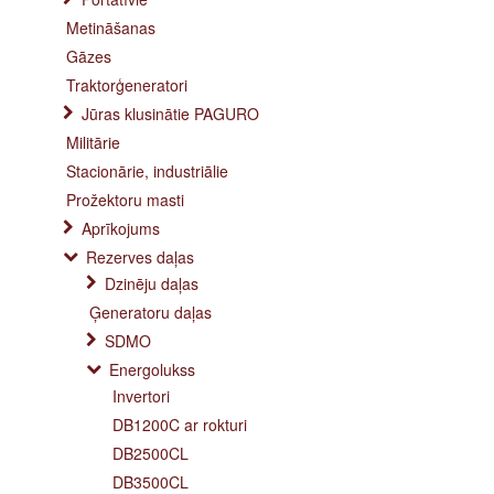
Metināšanas
Gāzes
Traktorģeneratori
Jūras klusinātie PAGURO
Militārie
Stacionārie, industriālie
Prožektoru masti
Aprīkojums
Rezerves daļas
Dzinēju daļas
Ģeneratoru daļas
SDMO
Energolukss
Invertori
DB1200C ar rokturi
DB2500CL
DB3500CL