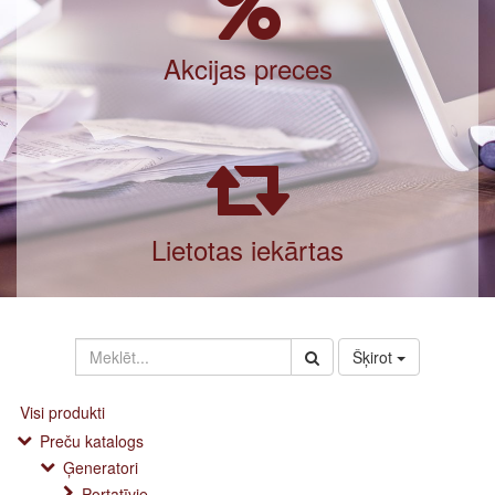
Akcijas preces
Lietotas iekārtas
Šķirot
Visi produkti
Preču katalogs
Ģeneratori
Portatīvie