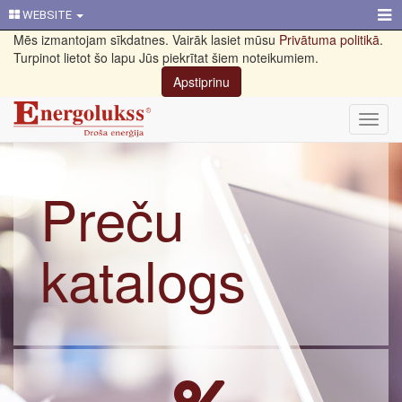
WEBSITE
Mēs izmantojam sīkdatnes. Vairāk lasiet mūsu
Privātuma politikā
.
Turpinot lietot šo lapu Jūs piekrītat šiem noteikumiem.
Apstiprinu
Toggl
navig
Preču
katalogs