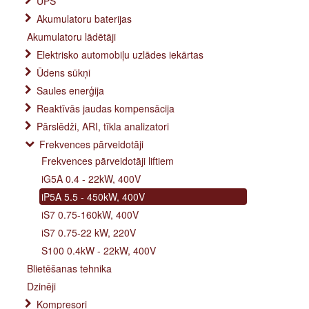
UPS
Akumulatoru baterijas
Akumulatoru lādētāji
Elektrisko automobiļu uzlādes iekārtas
Ūdens sūkņi
Saules enerģija
Reaktīvās jaudas kompensācija
Pārslēdži, ARI, tīkla analizatori
Frekvences pārveidotāji
Frekvences pārveidotāji liftiem
iG5A 0.4 - 22kW, 400V
iP5A 5.5 - 450kW, 400V
iS7 0.75-160kW, 400V
iS7 0.75-22 kW, 220V
S100 0.4kW - 22kW, 400V
Blietēšanas tehnika
Dzinēji
Kompresori