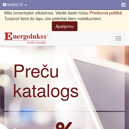
WEBSITE
Mēs izmantojam sīkdatnes. Vairāk lasiet mūsu
Privātuma politikā
.
Turpinot lietot šo lapu Jūs piekrītat šiem noteikumiem.
Apstiprinu
Toggl
navig
Preču
katalogs