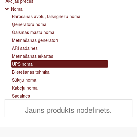
Akcijas preces
Noma
Barošanas avotu, taisngriežu noma
Ģeneratoru noma
Gaismas mastu noma
Metināšanas ģeneratori
ARI sadalnes
Metināšanas iekārtas
UPS noma
Blietēšanas tehnika
Sūkņu noma
Kabeļu noma
Sadalnes
Jauns produkts nodefinēts.