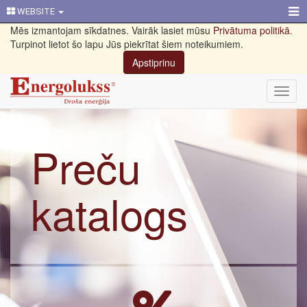
WEBSITE
Mēs izmantojam sīkdatnes. Vairāk lasiet mūsu
Privātuma politikā
.
Turpinot lietot šo lapu Jūs piekrītat šiem noteikumiem.
Apstiprinu
Toggl
navig
Preču
katalogs