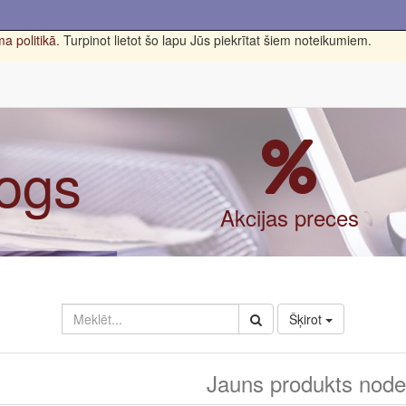
a politikā
. Turpinot lietot šo lapu Jūs piekrītat šiem noteikumiem.
logs
Akcijas preces
Šķirot
Jauns produkts nodef