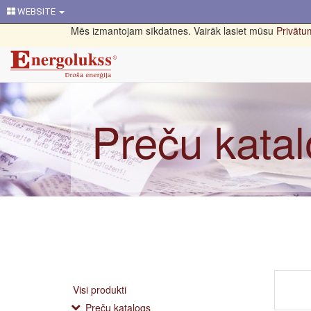
WEBSITE
Mēs izmantojam sīkdatnes. Vairāk lasiet mūsu
Privātum
Preču kata
Visi produkti
Preču katalogs