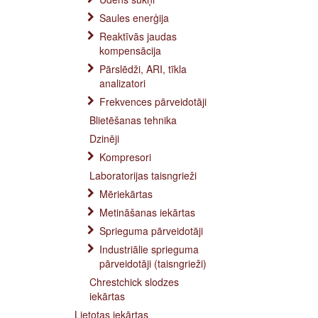
Saules enerģija
Reaktīvās jaudas
kompensācija
Pārslēdži, ARI, tīkla
analizatori
Frekvences pārveidotāji
Blietēšanas tehnika
Dzinēji
Kompresori
Laboratorijas taisngrieži
Mēriekārtas
Metināšanas iekārtas
Sprieguma pārveidotāji
Industriālie sprieguma
pārveidotāji (taisngrieži)
Chrestchick slodzes
iekārtas
Lietotas iekārtas