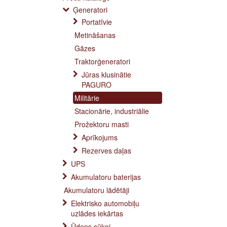
Ģeneratori
Portatīvie
Metināšanas
Gāzes
Traktorģeneratori
Jūras klusinātie
PAGURO
Militārie
Stacionārie, industriālie
Prožektoru masti
Aprīkojums
Rezerves daļas
UPS
Akumulatoru baterijas
Akumulatoru lādētāji
Elektrisko automobiļu
uzlādes iekārtas
Ūdens sūkņi