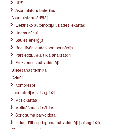
UPS
Akumulatoru baterijas
Akumulatoru lādētāji
Elektrisko automobiļu uzlādes iekārtas
Ūdens sūkņi
Saules enerģija
Reaktīvās jaudas kompensācija
Pārslēdži, ARI, tīkla analizatori
Frekvences pārveidotāji
Blietēšanas tehnika
Dzinēji
Kompresori
Laboratorijas taisngrieži
Mēriekārtas
Metināšanas iekārtas
Sprieguma pārveidotāji
Industriālie sprieguma pārveidotāji (taisngrieži)