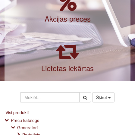
Akcijas preces
Lietotas iekārtas
Šķirot
Visi produkti
Preču katalogs
Ģeneratori
Portatīvie