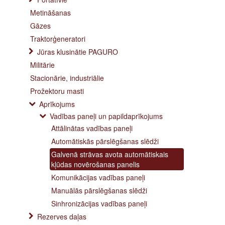
Metināšanas
Gāzes
Traktorģeneratori
Jūras klusinātie PAGURO
Militārie
Stacionārie, industriālie
Prožektoru masti
Aprīkojums
Vadības paneļi un papildaprīkojums
Attālinātas vadības paneļi
Automātiskās pārslēgšanas slēdži
Galvenā strāvas avota automātiskais
kļūdas novērošanas panelis
Komunikācijas vadības paneļi
Manuālās pārslēgšanas slēdži
Sinhronizācijas vadības paneļi
Rezerves daļas