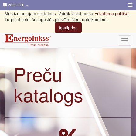
WEBSITE
Mēs izmantojam sīkdatnes. Vairāk lasiet mūsu
Privātuma politikā
.
Turpinot lietot šo lapu Jūs piekrītat šiem noteikumiem.
Apstiprinu
Toggl
navig
Preču
katalogs