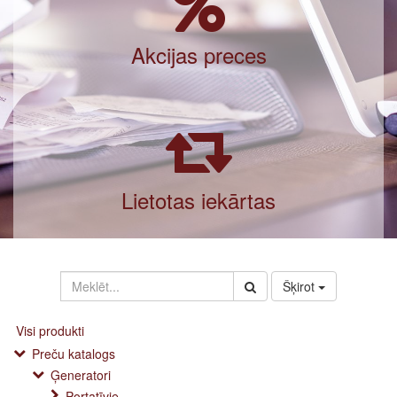
Akcijas preces
Lietotas iekārtas
Šķirot
Visi produkti
Preču katalogs
Ģeneratori
Portatīvie