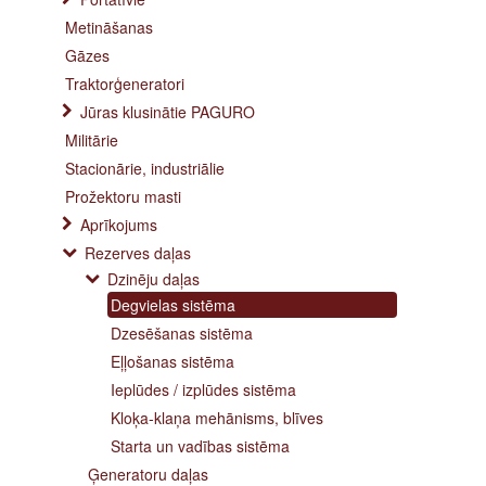
Metināšanas
Gāzes
Traktorģeneratori
Jūras klusinātie PAGURO
Militārie
Stacionārie, industriālie
Prožektoru masti
Aprīkojums
Rezerves daļas
Dzinēju daļas
Degvielas sistēma
Dzesēšanas sistēma
Eļļošanas sistēma
Ieplūdes / izplūdes sistēma
Kloķa-klaņa mehānisms, blīves
Starta un vadības sistēma
Ģeneratoru daļas