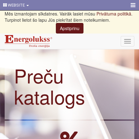
WEBSITE
Mēs izmantojam sīkdatnes. Vairāk lasiet mūsu
Privātuma politikā
.
Turpinot lietot šo lapu Jūs piekrītat šiem noteikumiem.
Apstiprinu
Toggl
navig
Preču
katalogs