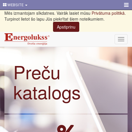
WEBSITE
Mēs izmantojam sīkdatnes. Vairāk lasiet mūsu
Privātuma politikā
.
Turpinot lietot šo lapu Jūs piekrītat šiem noteikumiem.
Apstiprinu
Toggl
navig
Preču
katalogs