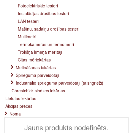
Fotoelektriskie testeri
Instalācijas drošības testeri
LAN testeri
Mašīnu, sadalņu drošības testeri
Multimetri
Termokameras un termometri
Trokšņa līmeņa mērītāji
Citas mēriekārtas
Metināšanas iekārtas
Sprieguma pārveidotāji
Industriālie sprieguma pārveidotāji (taisngrieži)
Chrestchick slodzes iekārtas
Lietotas iekārtas
Akcijas preces
Noma
Jauns produkts nodefinēts.