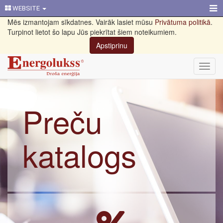
WEBSITE
Mēs izmantojam sīkdatnes. Vairāk lasiet mūsu
Privātuma politikā
.
Turpinot lietot šo lapu Jūs piekrītat šiem noteikumiem.
Apstiprinu
Toggl
navig
Preču
katalogs