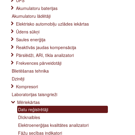
UPS
Akumulatoru baterijas
Akumulatoru lādētāji
Elektrisko automobiļu uzlādes iekārtas
Ūdens sūkņi
Saules enerģija
Reaktīvās jaudas kompensācija
Pārslēdži, ARI, tīkla analizatori
Frekvences pārveidotāji
Blietēšanas tehnika
Dzinēji
Kompresori
Laboratorijas taisngrieži
Mēriekārtas
Datu reģistrētāji
Dīcknaibles
Elektroenerģijas kvalitātes analizatori
Fāžu secības indikatori