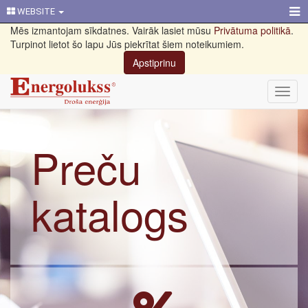
WEBSITE
Mēs izmantojam sīkdatnes. Vairāk lasiet mūsu
Privātuma politikā
.
Turpinot lietot šo lapu Jūs piekrītat šiem noteikumiem.
Apstiprinu
Toggl
navig
Preču
katalogs