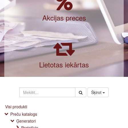
Akcijas preces
Lietotas iekārtas
Šķirot
Visi produkti
Preču katalogs
Ģeneratori
Portatīvie