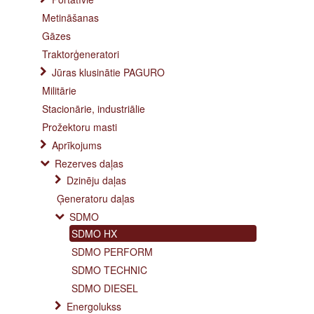
Metināšanas
Gāzes
Traktorģeneratori
Jūras klusinātie PAGURO
Militārie
Stacionārie, industriālie
Prožektoru masti
Aprīkojums
Rezerves daļas
Dzinēju daļas
Ģeneratoru daļas
SDMO
SDMO HX
SDMO PERFORM
SDMO TECHNIC
SDMO DIESEL
Energolukss