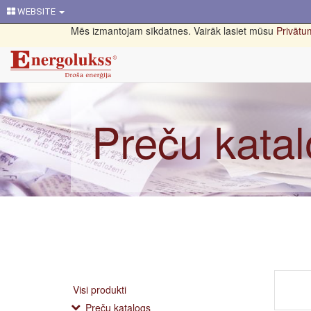
WEBSITE
Mēs izmantojam sīkdatnes. Vairāk lasiet mūsu
Privātum
Preču kata
Visi produkti
Preču katalogs