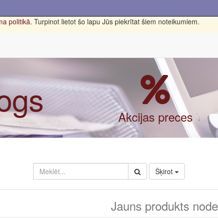
a politikā
. Turpinot lietot šo lapu Jūs piekrītat šiem noteikumiem.
logs
Akcijas preces
Šķirot
Jauns produkts nodef