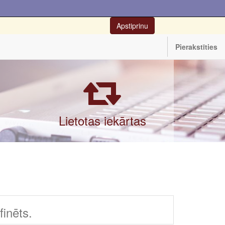
Apstiprinu
Pierakstīties
Lietotas iekārtas
inēts.