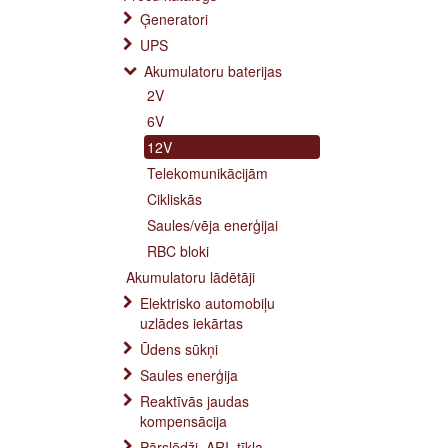
Ģeneratori
UPS
Akumulatoru baterijas
2V
6V
12V
Telekomunikācijām
Cikliskās
Saules/vēja enerģijai
RBC bloki
Akumulatoru lādētāji
Elektrisko automobiļu
uzlādes iekārtas
Ūdens sūkņi
Saules enerģija
Reaktīvās jaudas
kompensācija
Pārslēdži, ARI, tīkla