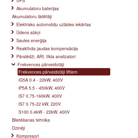
UPS
Akumulatoru baterijas
Akumulatoru lādētāji
Elektrisko automobiļu uzlādes iekārtas
Ūdens sūkņi
Saules enerģija
Reaktīvās jaudas kompensācija
Pārslēdži, ARI, tīkla analizatori
Frekvences pārveidotāji
Frekvences pārveidotāji liftiem
iG5A 0.4 - 22kW, 400V
iP5A 5.5 - 450kW, 400V
iS7 0.75-160kW, 400V
iS7 0.75-22 kW, 220V
S100 0.4kW - 22kW, 400V
Blietēšanas tehnika
Dzinēji
Kompresori