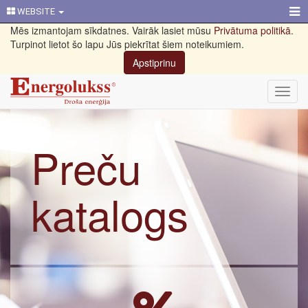
WEBSITE
Mēs izmantojam sīkdatnes. Vairāk lasiet mūsu
Privātuma politikā
.
Turpinot lietot šo lapu Jūs piekrītat šiem noteikumiem.
Apstiprinu
Toggl
navig
Preču
katalogs