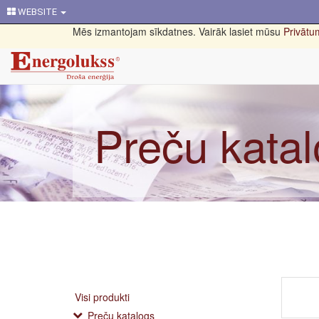
WEBSITE
Mēs izmantojam sīkdatnes. Vairāk lasiet mūsu
Privātum
Preču kata
Visi produkti
Preču katalogs