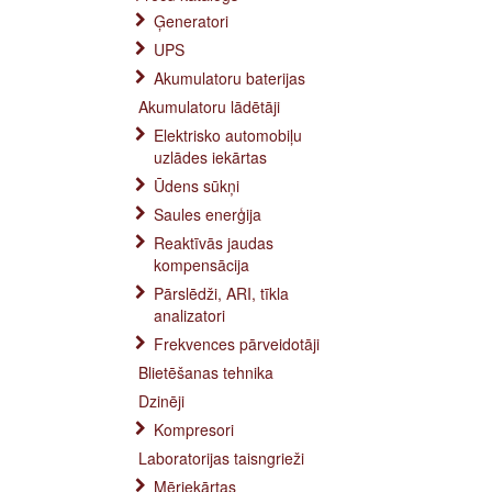
Ģeneratori
UPS
Akumulatoru baterijas
Akumulatoru lādētāji
Elektrisko automobiļu
uzlādes iekārtas
Ūdens sūkņi
Saules enerģija
Reaktīvās jaudas
kompensācija
Pārslēdži, ARI, tīkla
analizatori
Frekvences pārveidotāji
Blietēšanas tehnika
Dzinēji
Kompresori
Laboratorijas taisngrieži
Mēriekārtas