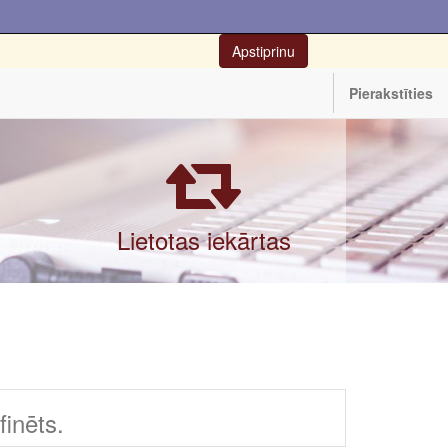
Apstiprinu
Pierakstīties
Lietotas iekārtas
inēts.