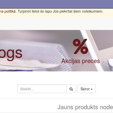
a politikā
. Turpinot lietot šo lapu Jūs piekrītat šiem noteikumiem.
logs
Akcijas preces
Šķirot
Jauns produkts nodef