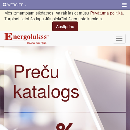
WEBSITE
Mēs izmantojam sīkdatnes. Vairāk lasiet mūsu
Privātuma politikā
.
Turpinot lietot šo lapu Jūs piekrītat šiem noteikumiem.
Apstiprinu
Toggl
navig
Preču
katalogs