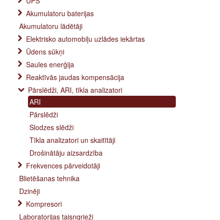
UPS
Akumulatoru baterijas
Akumulatoru lādētāji
Elektrisko automobiļu uzlādes iekārtas
Ūdens sūkņi
Saules enerģija
Reaktīvās jaudas kompensācija
Pārslēdži, ARI, tīkla analizatori
ARI
Pārslēdži
Slodzes slēdži
Tīkla analizatori un skaitītāji
Drošinātāju aizsardzība
Frekvences pārveidotāji
Blietēšanas tehnika
Dzinēji
Kompresori
Laboratorijas taisngrieži