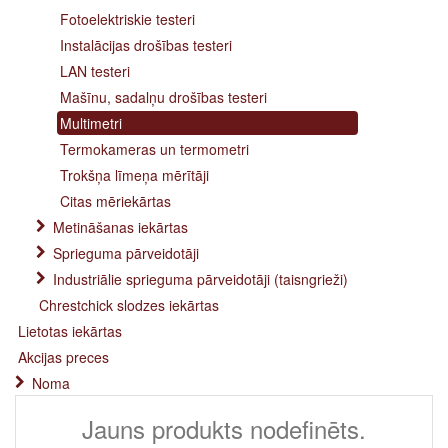
Fotoelektriskie testeri
Instalācijas drošības testeri
LAN testeri
Mašīnu, sadalņu drošības testeri
Multimetri
Termokameras un termometri
Trokšņa līmeņa mērītāji
Citas mēriekārtas
Metināšanas iekārtas
Sprieguma pārveidotāji
Industriālie sprieguma pārveidotāji (taisngrieži)
Chrestchick slodzes iekārtas
Lietotas iekārtas
Akcijas preces
Noma
Jauns produkts nodefinēts.