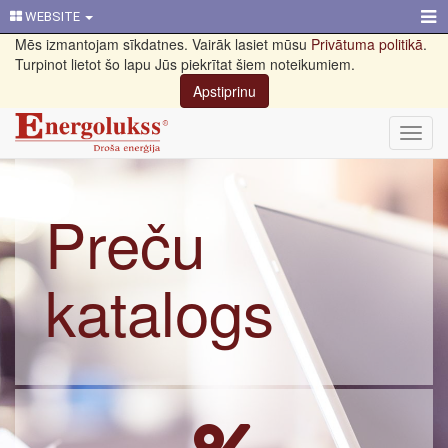
WEBSITE
Mēs izmantojam sīkdatnes. Vairāk lasiet mūsu
Privātuma politikā
.
Turpinot lietot šo lapu Jūs piekrītat šiem noteikumiem.
Apstiprinu
Toggl
navig
Preču
katalogs