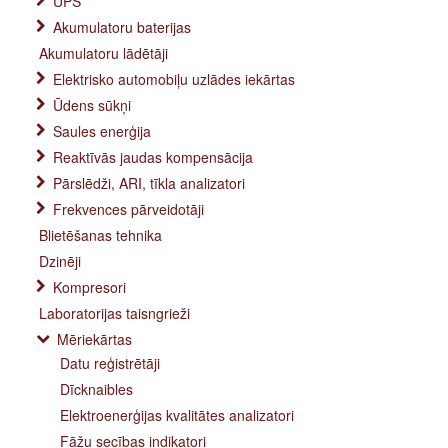
UPS
Akumulatoru baterijas
Akumulatoru lādētāji
Elektrisko automobiļu uzlādes iekārtas
Ūdens sūkņi
Saules enerģija
Reaktīvās jaudas kompensācija
Pārslēdži, ARI, tīkla analizatori
Frekvences pārveidotāji
Blietēšanas tehnika
Dzinēji
Kompresori
Laboratorijas taisngrieži
Mēriekārtas
Datu reģistrētāji
Dīcknaibles
Elektroenerģijas kvalitātes analizatori
Fāžu secības indikatori