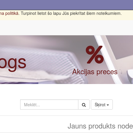
a politikā
. Turpinot lietot šo lapu Jūs piekrītat šiem noteikumiem.
logs
Akcijas preces
Šķirot
Jauns produkts nodef