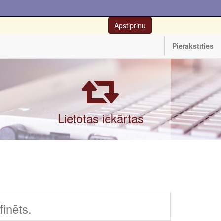
Apstiprinu
Pierakstīties
Lietotas iekārtas
inēts.