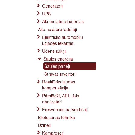
Ģeneratori
UPS
Akumulatoru baterijas
Akumulatoru lādētāji
Elektrisko automobiļu
uzlādes iekārtas
Ūdens sūkņi
Saules enerģija
Saules paneļi
Strāvas invertori
Reaktīvās jaudas
kompensācija
Pārslēdži, ARI, tīkla
analizatori
Frekvences pārveidotāji
Blietēšanas tehnika
Dzinēji
Kompresori