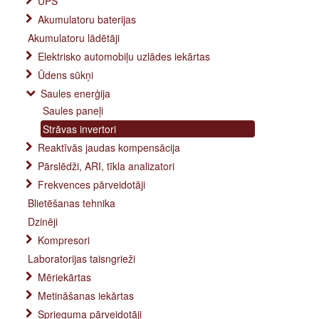
UPS
Akumulatoru baterijas
Akumulatoru lādētāji
Elektrisko automobiļu uzlādes iekārtas
Ūdens sūkņi
Saules enerģija
Saules paneļi
Strāvas invertori
Reaktīvās jaudas kompensācija
Pārslēdži, ARI, tīkla analizatori
Frekvences pārveidotāji
Blietēšanas tehnika
Dzinēji
Kompresori
Laboratorijas taisngrieži
Mēriekārtas
Metināšanas iekārtas
Sprieguma pārveidotāji