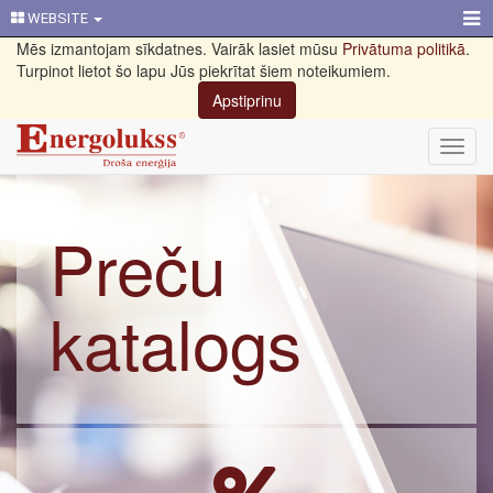
WEBSITE
Mēs izmantojam sīkdatnes. Vairāk lasiet mūsu
Privātuma politikā
.
Turpinot lietot šo lapu Jūs piekrītat šiem noteikumiem.
Apstiprinu
Toggl
navig
Preču
katalogs