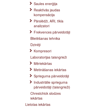
Saules enerģija
Reaktīvās jaudas
kompensācija
Pārslēdži, ARI, tīkla
analizatori
Frekvences pārveidotāji
Blietēšanas tehnika
Dzinēji
Kompresori
Laboratorijas taisngrieži
Mēriekārtas
Metināšanas iekārtas
Sprieguma pārveidotāji
Industriālie sprieguma
pārveidotāji (taisngrieži)
Chrestchick slodzes
iekārtas
Lietotas iekārtas