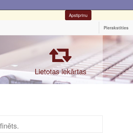
Apstiprinu
Pierakstīties
Lietotas iekārtas
inēts.