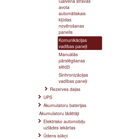
Galvenā strāvas
avota
automātiskais
kļūdas
novērošanas
panelis
Komunikācijas
vadības paneļi
Manuālās
pārslēgšanas
slēdži
Sinhronizācijas
vadības paneļi
Rezerves daļas
UPS
Akumulatoru baterijas
Akumulatoru lādētāji
Elektrisko automobiļu
uzlādes iekārtas
Ūdens sūkņi