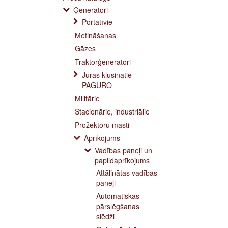
Ģeneratori
Portatīvie
Metināšanas
Gāzes
Traktorģeneratori
Jūras klusinātie
PAGURO
Militārie
Stacionārie, industriālie
Prožektoru masti
Aprīkojums
Vadības paneļi un
papildaprīkojums
Attālinātas vadības
paneļi
Automātiskās
pārslēgšanas
slēdži