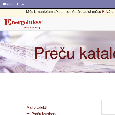
WEBSITE
Mēs izmantojam sīkdatnes. Vairāk lasiet mūsu
Privātum
Preču kata
Visi produkti
Preču katalogs