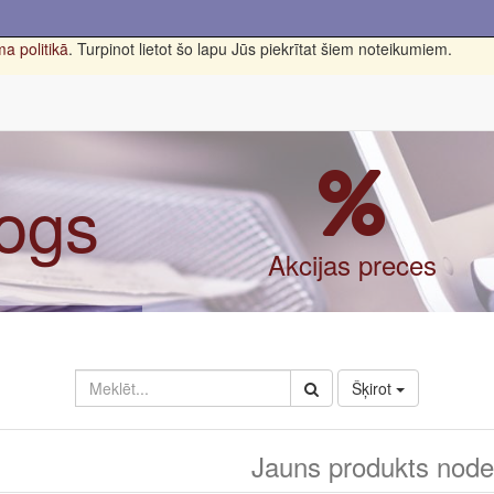
a politikā
. Turpinot lietot šo lapu Jūs piekrītat šiem noteikumiem.
logs
Akcijas preces
Šķirot
Jauns produkts nodef