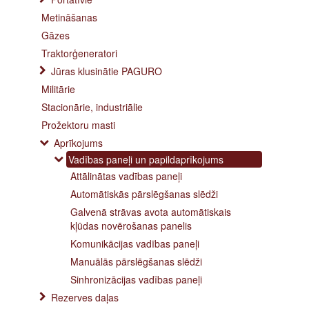
Metināšanas
Gāzes
Traktorģeneratori
Jūras klusinātie PAGURO
Militārie
Stacionārie, industriālie
Prožektoru masti
Aprīkojums
Vadības paneļi un papildaprīkojums
Attālinātas vadības paneļi
Automātiskās pārslēgšanas slēdži
Galvenā strāvas avota automātiskais
kļūdas novērošanas panelis
Komunikācijas vadības paneļi
Manuālās pārslēgšanas slēdži
Sinhronizācijas vadības paneļi
Rezerves daļas