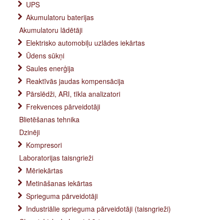
UPS
Akumulatoru baterijas
Akumulatoru lādētāji
Elektrisko automobiļu uzlādes iekārtas
Ūdens sūkņi
Saules enerģija
Reaktīvās jaudas kompensācija
Pārslēdži, ARI, tīkla analizatori
Frekvences pārveidotāji
Blietēšanas tehnika
Dzinēji
Kompresori
Laboratorijas taisngrieži
Mēriekārtas
Metināšanas iekārtas
Sprieguma pārveidotāji
Industriālie sprieguma pārveidotāji (taisngrieži)