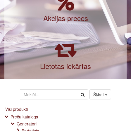
Akcijas preces
Lietotas iekārtas
Šķirot
Visi produkti
Preču katalogs
Ģeneratori
Portatīvie