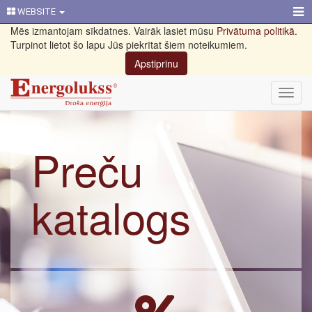
WEBSITE
Mēs izmantojam sīkdatnes. Vairāk lasiet mūsu
Privātuma politikā
.
Turpinot lietot šo lapu Jūs piekrītat šiem noteikumiem.
Apstiprinu
Toggl
navig
Preču
katalogs