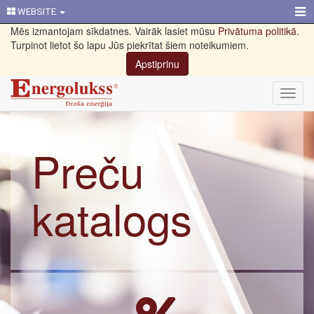
WEBSITE
Mēs izmantojam sīkdatnes. Vairāk lasiet mūsu
Privātuma politikā
.
Turpinot lietot šo lapu Jūs piekrītat šiem noteikumiem.
Apstiprinu
Toggl
navig
Preču
katalogs