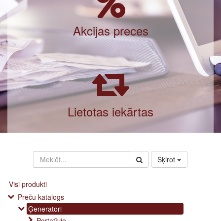
Akcijas preces
Lietotas iekārtas
Šķirot
Visi produkti
Preču katalogs
Ģeneratori
Portatīvie