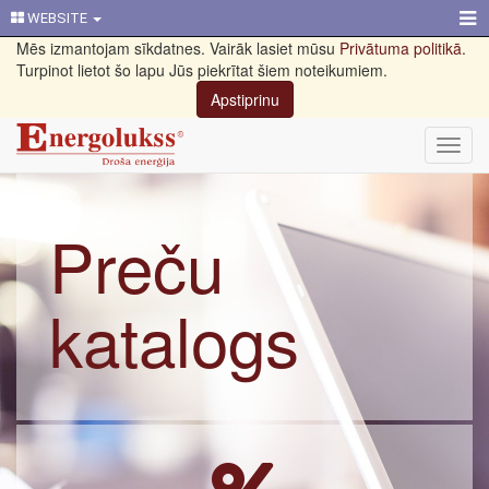
WEBSITE
Mēs izmantojam sīkdatnes. Vairāk lasiet mūsu
Privātuma politikā
.
Turpinot lietot šo lapu Jūs piekrītat šiem noteikumiem.
Apstiprinu
Toggl
navig
Preču
katalogs