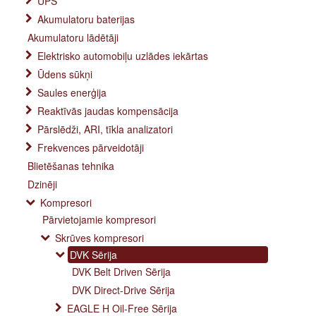
UPS
Akumulatoru baterijas
Akumulatoru lādētāji
Elektrisko automobiļu uzlādes iekārtas
Ūdens sūkņi
Saules enerģija
Reaktīvās jaudas kompensācija
Pārslēdži, ARI, tīkla analizatori
Frekvences pārveidotāji
Blietēšanas tehnika
Dzinēji
Kompresori
Pārvietojamie kompresori
Skrūves kompresori
DVK Sērija
DVK Belt Driven Sērija
DVK Direct-Drive Sērija
EAGLE H Oil-Free Sērija