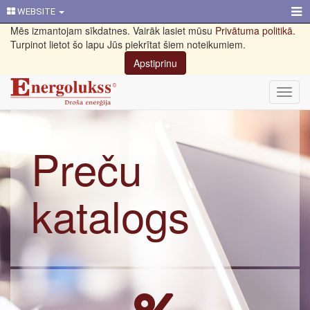
WEBSITE
Mēs izmantojam sīkdatnes. Vairāk lasiet mūsu
Privātuma politikā
.
Turpinot lietot šo lapu Jūs piekrītat šiem noteikumiem.
Apstiprinu
Toggl
navig
Preču
katalogs