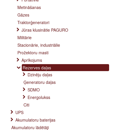
Metināšanas
Gāzes
Traktorģeneratori
Jūras klusinātie PAGURO
Militārie
Stacionārie, industriālie
Prožektoru masti
Aprīkojums
Rezerves daļas
Dzinēju daļas
Ģeneratoru daļas
SDMO
Energolukss
Citi
UPS
Akumulatoru baterijas
Akumulatoru lādētāji