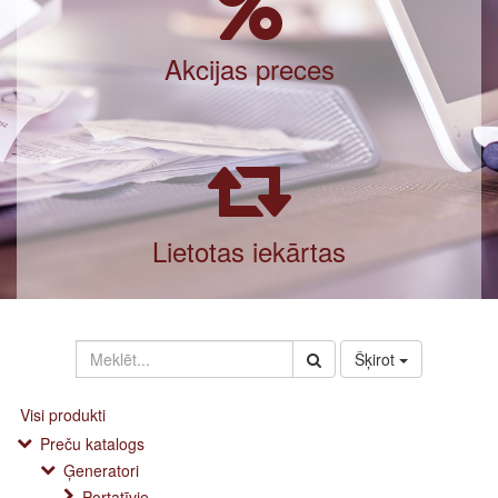
Akcijas preces
Lietotas iekārtas
Šķirot
Visi produkti
Preču katalogs
Ģeneratori
Portatīvie