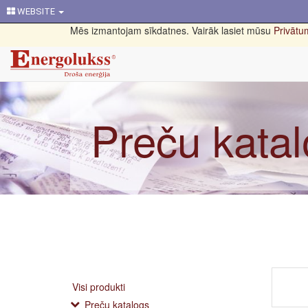
WEBSITE
Mēs izmantojam sīkdatnes. Vairāk lasiet mūsu
Privātum
Preču kata
Visi produkti
Preču katalogs