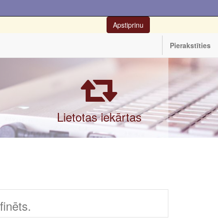
Apstiprinu
Pierakstīties
Lietotas iekārtas
inēts.