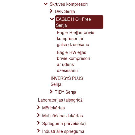
Skrūves kompresori
DVK Sērija
EAGLE H Oil-Free
Sērija
Eagle-H eļļas-brīvie
kompresori ar
gaisa dzesēšanu
Eagle-HW eļļas-
brīvie kompresori
ar ūdens
dzesēšanu
INVERSYS PLUS
Sērija
TIDY Sērija
Laboratorijas taisngrieži
Mēriekārtas
Metināšanas iekārtas
Sprieguma pārveidotāji
Industriālie sprieguma