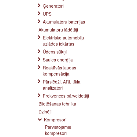
Ģeneratori
UPS
Akumulatoru baterijas
Akumulatoru lādētāji
Elektrisko automobiļu
uzlādes iekārtas
Ūdens sūkņi
Saules enerģija
Reaktīvās jaudas
kompensācija
Pārslēdži, ARI, tīkla
analizatori
Frekvences pārveidotāji
Blietēšanas tehnika
Dzinēji
Kompresori
Pārvietojamie
kompresori