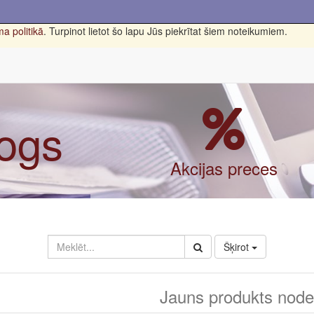
a politikā
. Turpinot lietot šo lapu Jūs piekrītat šiem noteikumiem.
logs
Akcijas preces
Šķirot
Jauns produkts nodef