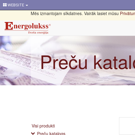
WEBSITE
Mēs izmantojam sīkdatnes. Vairāk lasiet mūsu
Privātum
Preču kata
Visi produkti
Preču katalogs