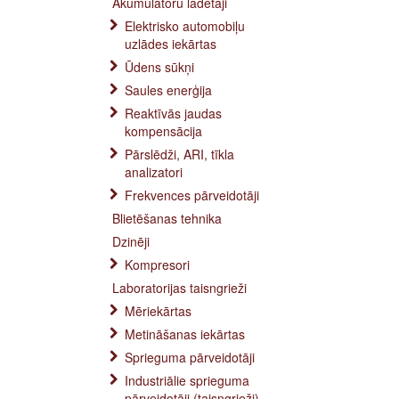
Akumulatoru lādētāji
Elektrisko automobiļu
uzlādes iekārtas
Ūdens sūkņi
Saules enerģija
Reaktīvās jaudas
kompensācija
Pārslēdži, ARI, tīkla
analizatori
Frekvences pārveidotāji
Blietēšanas tehnika
Dzinēji
Kompresori
Laboratorijas taisngrieži
Mēriekārtas
Metināšanas iekārtas
Sprieguma pārveidotāji
Industriālie sprieguma
pārveidotāji (taisngrieži)