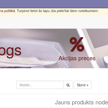
a politikā
. Turpinot lietot šo lapu Jūs piekrītat šiem noteikumiem.
logs
Akcijas preces
Šķirot
Jauns produkts nodef