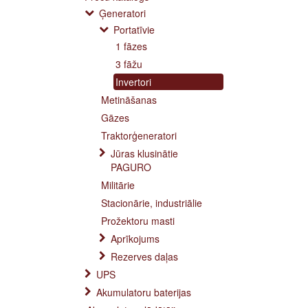
Ģeneratori
Portatīvie
1 fāzes
3 fāžu
Invertori
Metināšanas
Gāzes
Traktorģeneratori
Jūras klusinātie
PAGURO
Militārie
Stacionārie, industriālie
Prožektoru masti
Aprīkojums
Rezerves daļas
UPS
Akumulatoru baterijas