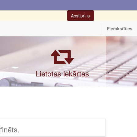
Apstiprinu
Pierakstīties
Lietotas iekārtas
inēts.