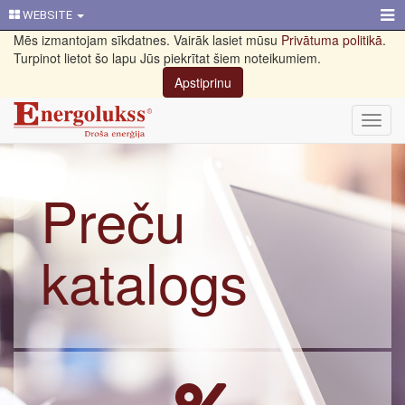
WEBSITE
Mēs izmantojam sīkdatnes. Vairāk lasiet mūsu
Privātuma politikā
.
Turpinot lietot šo lapu Jūs piekrītat šiem noteikumiem.
Apstiprinu
Toggl
navig
Preču
katalogs