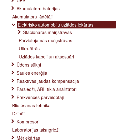
UPS
Akumulatoru baterijas
Akumulatoru lādētāji
Elektrisko automobiļu uzlādes iekārtas
Stacionārās maiņstrāvas
Pārvietojamās maiņstrāvas
Ultra-ātrās
Uzlādes kabeļi un aksesuāri
Ūdens sūkņi
Saules enerģija
Reaktīvās jaudas kompensācija
Pārslēdži, ARI, tīkla analizatori
Frekvences pārveidotāji
Blietēšanas tehnika
Dzinēji
Kompresori
Laboratorijas taisngrieži
Mēriekārtas