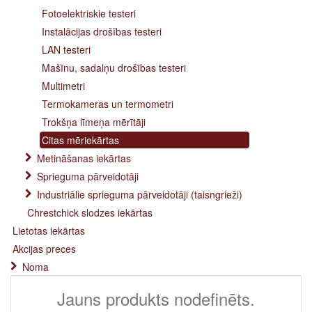
Fotoelektriskie testeri
Instalācijas drošības testeri
LAN testeri
Mašīnu, sadalņu drošības testeri
Multimetri
Termokameras un termometri
Trokšņa līmeņa mērītāji
Citas mēriekārtas
Metināšanas iekārtas
Sprieguma pārveidotāji
Industriālie sprieguma pārveidotāji (taisngrieži)
Chrestchick slodzes iekārtas
Lietotas iekārtas
Akcijas preces
Noma
Jauns produkts nodefinēts.