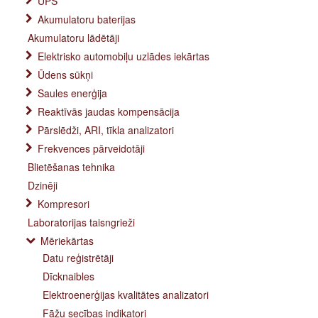
UPS
Akumulatoru baterijas
Akumulatoru lādētāji
Elektrisko automobiļu uzlādes iekārtas
Ūdens sūkņi
Saules enerģija
Reaktīvās jaudas kompensācija
Pārslēdži, ARI, tīkla analizatori
Frekvences pārveidotāji
Blietēšanas tehnika
Dzinēji
Kompresori
Laboratorijas taisngrieži
Mēriekārtas
Datu reģistrētāji
Dīcknaibles
Elektroenerģijas kvalitātes analizatori
Fāžu secības indikatori