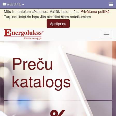
WEBSITE
Mēs izmantojam sīkdatnes. Vairāk lasiet mūsu
Privātuma politikā
.
Turpinot lietot šo lapu Jūs piekrītat šiem noteikumiem.
Apstiprinu
Toggl
navig
Preču
katalogs