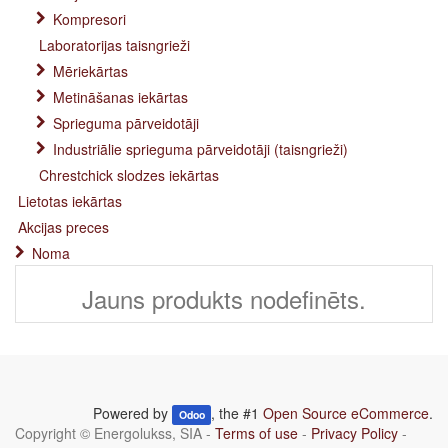
Kompresori
Laboratorijas taisngrieži
Mēriekārtas
Metināšanas iekārtas
Sprieguma pārveidotāji
Industriālie sprieguma pārveidotāji (taisngrieži)
Chrestchick slodzes iekārtas
Lietotas iekārtas
Akcijas preces
Noma
Jauns produkts nodefinēts.
Powered by
, the #1
Open Source eCommerce
.
Odoo
Copyright ©
Energolukss, SIA
-
Terms of use
-
Privacy Policy
-