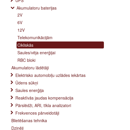
UPS
Akumulatoru baterijas
2V
6V
12V
Telekomunikācijām
Cikliskās
Saules/vēja enerģijai
RBC bloki
Akumulatoru lādētāji
Elektrisko automobiļu uzlādes iekārtas
Ūdens sūkņi
Saules enerģija
Reaktīvās jaudas kompensācija
Pārslēdži, ARI, tīkla analizatori
Frekvences pārveidotāji
Blietēšanas tehnika
Dzinēji