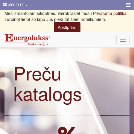
WEBSITE
Mēs izmantojam sīkdatnes. Vairāk lasiet mūsu
Privātuma politikā
.
Turpinot lietot šo lapu Jūs piekrītat šiem noteikumiem.
Apstiprinu
Toggl
navig
Preču
katalogs