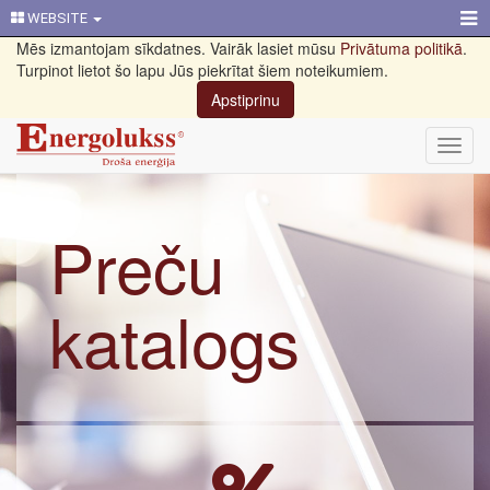
WEBSITE
Mēs izmantojam sīkdatnes. Vairāk lasiet mūsu
Privātuma politikā
.
Turpinot lietot šo lapu Jūs piekrītat šiem noteikumiem.
Apstiprinu
Toggl
navig
Preču
katalogs