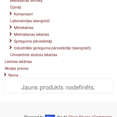
Blietēšanas tehnika
Dzinēji
Kompresori
Laboratorijas taisngrieži
Mēriekārtas
Metināšanas iekārtas
Sprieguma pārveidotāji
Industriālie sprieguma pārveidotāji (taisngrieži)
Chrestchick slodzes iekārtas
Lietotas iekārtas
Akcijas preces
Noma
Jauns produkts nodefinēts.
Powered by
, the #1
Open Source eCommerce
.