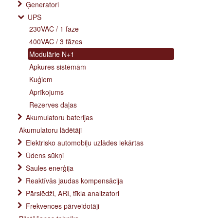
Ģeneratori
UPS
230VAC / 1 fāze
400VAC / 3 fāzes
Modulārie N+1
Apkures sistēmām
Kuģiem
Aprīkojums
Rezerves daļas
Akumulatoru baterijas
Akumulatoru lādētāji
Elektrisko automobiļu uzlādes iekārtas
Ūdens sūkņi
Saules enerģija
Reaktīvās jaudas kompensācija
Pārslēdži, ARI, tīkla analizatori
Frekvences pārveidotāji