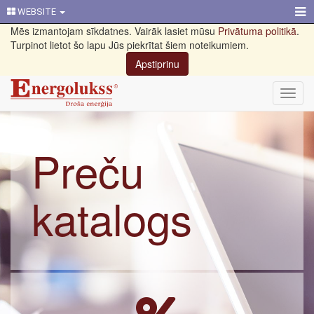
WEBSITE
Mēs izmantojam sīkdatnes. Vairāk lasiet mūsu
Privātuma politikā
.
Turpinot lietot šo lapu Jūs piekrītat šiem noteikumiem.
Apstiprinu
Toggl
navig
Preču
katalogs