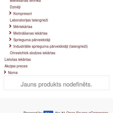
Blietēšanas tehnika
Dzinēji
Kompresori
Laboratorijas taisngrieži
Mēriekārtas
Metināšanas iekārtas
Sprieguma pārveidotāji
Industriālie sprieguma pārveidotāji (taisngrieži)
Chrestchick slodzes iekārtas
Lietotas iekārtas
Akcijas preces
Noma
Jauns produkts nodefinēts.
Powered by
, the #1
Open Source eCommerce
.