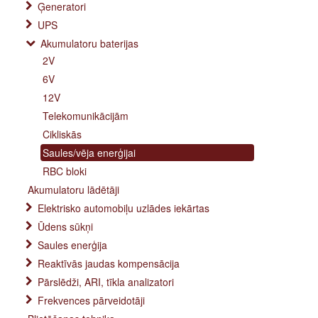
Ģeneratori
UPS
Akumulatoru baterijas
2V
6V
12V
Telekomunikācijām
Cikliskās
Saules/vēja enerģijai
RBC bloki
Akumulatoru lādētāji
Elektrisko automobiļu uzlādes iekārtas
Ūdens sūkņi
Saules enerģija
Reaktīvās jaudas kompensācija
Pārslēdži, ARI, tīkla analizatori
Frekvences pārveidotāji