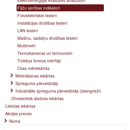
Elektroenerģijas kvalitātes analizatori
Fāžu secības indikatori
Fotoelektriskie testeri
Instalācijas drošības testeri
LAN testeri
Mašīnu, sadalņu drošības testeri
Multimetri
Termokameras un termometri
Trokšņa līmeņa mērītāji
Citas mēriekārtas
Metināšanas iekārtas
Sprieguma pārveidotāji
Industriālie sprieguma pārveidotāji (taisngrieži)
Chrestchick slodzes iekārtas
Lietotas iekārtas
Akcijas preces
Noma