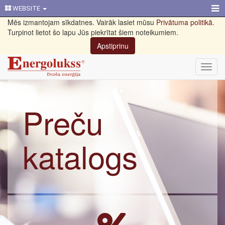
WEBSITE
Mēs izmantojam sīkdatnes. Vairāk lasiet mūsu
Privātuma politikā
.
Turpinot lietot šo lapu Jūs piekrītat šiem noteikumiem.
Apstiprinu
Toggl
navig
Preču
katalogs