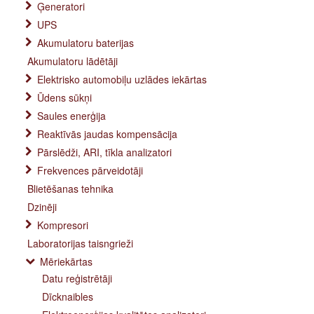
Ģeneratori
UPS
Akumulatoru baterijas
Akumulatoru lādētāji
Elektrisko automobiļu uzlādes iekārtas
Ūdens sūkņi
Saules enerģija
Reaktīvās jaudas kompensācija
Pārslēdži, ARI, tīkla analizatori
Frekvences pārveidotāji
Blietēšanas tehnika
Dzinēji
Kompresori
Laboratorijas taisngrieži
Mēriekārtas
Datu reģistrētāji
Dīcknaibles