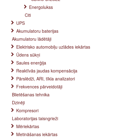
Energolukss
Citi
UPS
Akumulatoru baterijas
Akumulatoru lādētāji
Elektrisko automobiļu uzlādes iekārtas
Ūdens sūkņi
Saules enerģija
Reaktīvās jaudas kompensācija
Pārslēdži, ARI, tīkla analizatori
Frekvences pārveidotāji
Blietēšanas tehnika
Dzinēji
Kompresori
Laboratorijas taisngrieži
Mēriekārtas
Metināšanas iekārtas