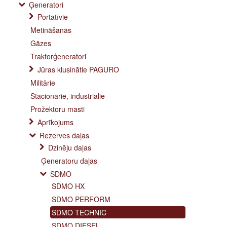
Ģeneratori
Portatīvie
Metināšanas
Gāzes
Traktorģeneratori
Jūras klusinātie PAGURO
Militārie
Stacionārie, industriālie
Prožektoru masti
Aprīkojums
Rezerves daļas
Dzinēju daļas
Ģeneratoru daļas
SDMO
SDMO HX
SDMO PERFORM
SDMO TECHNIC
SDMO DIESEL