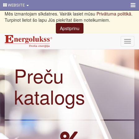
WEBSITE
Mēs izmantojam sīkdatnes. Vairāk lasiet mūsu
Privātuma politikā
.
Turpinot lietot šo lapu Jūs piekrītat šiem noteikumiem.
Apstiprinu
Toggl
navig
Preču
katalogs