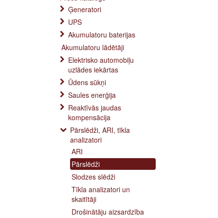
Ģeneratori
UPS
Akumulatoru baterijas
Akumulatoru lādētāji
Elektrisko automobiļu
uzlādes iekārtas
Ūdens sūkņi
Saules enerģija
Reaktīvās jaudas
kompensācija
Pārslēdži, ARI, tīkla
analizatori
ARI
Pārslēdži
Slodzes slēdži
Tīkla analizatori un
skaitītāji
Drošinātāju aizsardzība