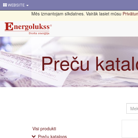
WEBSITE
Mēs izmantojam sīkdatnes. Vairāk lasiet mūsu
Privātum
Preču kata
Visi produkti
Preču katalogs