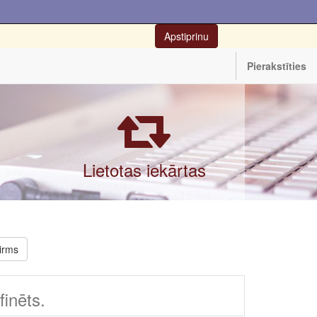
Apstiprinu
Pierakstīties
Lietotas iekārtas
irms
inēts.