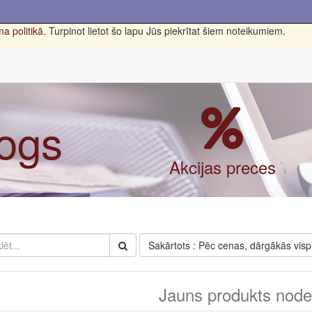
a politikā
. Turpinot lietot šo lapu Jūs piekrītat šiem noteikumiem.
logs
Akcijas preces
Sakārtots : Pēc cenas, dārgākās visp
Jauns produkts nodef