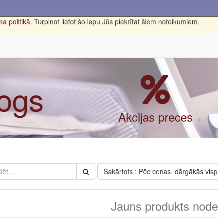
a politikā
. Turpinot lietot šo lapu Jūs piekrītat šiem noteikumiem.
logs
Akcijas preces
Sakārtots : Pēc cenas, dārgākās visp
Jauns produkts nodef