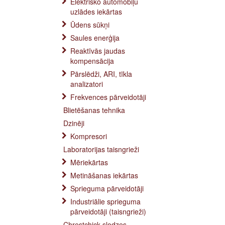
Elektrisko automobiļu
uzlādes iekārtas
Ūdens sūkņi
Saules enerģija
Reaktīvās jaudas
kompensācija
Pārslēdži, ARI, tīkla
analizatori
Frekvences pārveidotāji
Blietēšanas tehnika
Dzinēji
Kompresori
Laboratorijas taisngrieži
Mēriekārtas
Metināšanas iekārtas
Sprieguma pārveidotāji
Industriālie sprieguma
pārveidotāji (taisngrieži)
Chrestchick slodzes