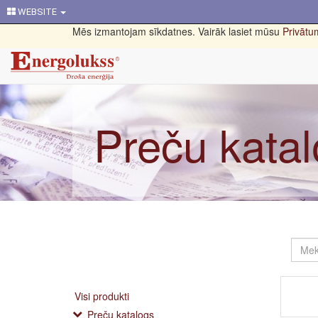
WEBSITE
Mēs izmantojam sīkdatnes. Vairāk lasiet mūsu
Privātum
Preču kata
Visi produkti
Preču katalogs