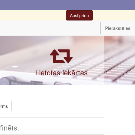
Apstiprinu
Pierakstīties
Lietotas iekārtas
irms
inēts.