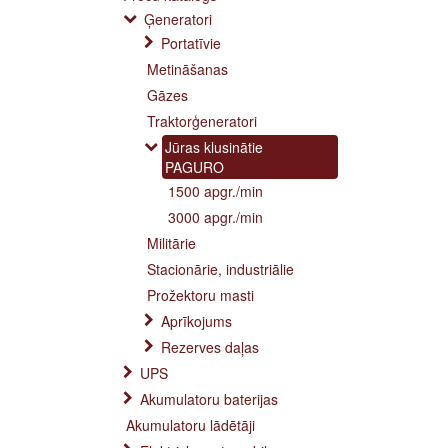
Ģeneratori
Portatīvie
Metināšanas
Gāzes
Traktorģeneratori
Jūras klusinātie
PAGURO
1500 apgr./min
3000 apgr./min
Militārie
Stacionārie, industriālie
Prožektoru masti
Aprīkojums
Rezerves daļas
UPS
Akumulatoru baterijas
Akumulatoru lādētāji