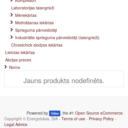
Kompresori
Laboratorijas taisngrieži
Mēriekārtas
Metināšanas iekārtas
Sprieguma pārveidotāji
Industriālie sprieguma pārveidotāji (taisngrieži)
Chrestchick slodzes iekārtas
Lietotas iekārtas
Akcijas preces
Noma
Jauns produkts nodefinēts.
Powered by
, the #1
Open Source eCommerce
.
Odoo
Copyright ©
Energolukss, SIA
-
Terms of use
-
Privacy Policy
-
Legal Advice