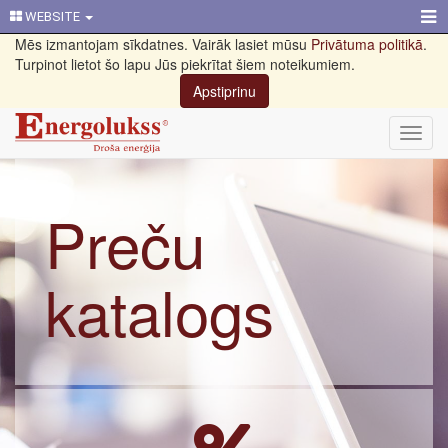
WEBSITE
Mēs izmantojam sīkdatnes. Vairāk lasiet mūsu
Privātuma politikā
.
Turpinot lietot šo lapu Jūs piekrītat šiem noteikumiem.
Apstiprinu
Toggl
navig
Preču
katalogs