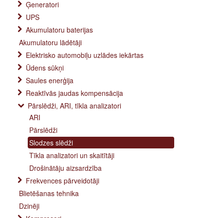
Ģeneratori
UPS
Akumulatoru baterijas
Akumulatoru lādētāji
Elektrisko automobiļu uzlādes iekārtas
Ūdens sūkņi
Saules enerģija
Reaktīvās jaudas kompensācija
Pārslēdži, ARI, tīkla analizatori
ARI
Pārslēdži
Slodzes slēdži
Tīkla analizatori un skaitītāji
Drošinātāju aizsardzība
Frekvences pārveidotāji
Blietēšanas tehnika
Dzinēji