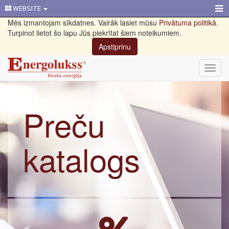
WEBSITE
Mēs izmantojam sīkdatnes. Vairāk lasiet mūsu
Privātuma politikā
.
Turpinot lietot šo lapu Jūs piekrītat šiem noteikumiem.
Apstiprinu
Toggl
navig
Preču
katalogs