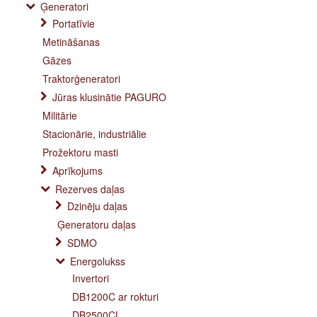
Ģeneratori
Portatīvie
Metināšanas
Gāzes
Traktorģeneratori
Jūras klusinātie PAGURO
Militārie
Stacionārie, industriālie
Prožektoru masti
Aprīkojums
Rezerves daļas
Dzinēju daļas
Ģeneratoru daļas
SDMO
Energolukss
Invertori
DB1200C ar rokturi
DB2500CL