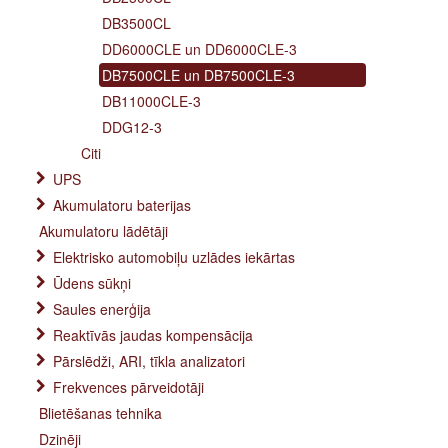
DB3500CL
DD6000CLE un DD6000CLE-3
DB7500CLE un DB7500CLE-3
DB11000CLE-3
DDG12-3
Citi
UPS
Akumulatoru baterijas
Akumulatoru lādētāji
Elektrisko automobiļu uzlādes iekārtas
Ūdens sūkņi
Saules enerģija
Reaktīvās jaudas kompensācija
Pārslēdži, ARI, tīkla analizatori
Frekvences pārveidotāji
Blietēšanas tehnika
Dzinēji