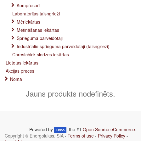
Kompresori
Laboratorijas taisngrieži
Mēriekārtas
Metināšanas iekārtas
Sprieguma pārveidotāji
Industriālie sprieguma pārveidotāji (taisngrieži)
Chrestchick slodzes iekārtas
Lietotas iekārtas
Akcijas preces
Noma
Jauns produkts nodefinēts.
Powered by
, the #1
Open Source eCommerce
.
Odoo
Copyright ©
Energolukss, SIA
-
Terms of use
-
Privacy Policy
-