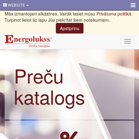
WEBSITE
Mēs izmantojam sīkdatnes. Vairāk lasiet mūsu
Privātuma politikā
.
Turpinot lietot šo lapu Jūs piekrītat šiem noteikumiem.
Apstiprinu
Toggl
navig
Preču
katalogs