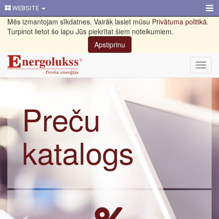
WEBSITE
Mēs izmantojam sīkdatnes. Vairāk lasiet mūsu
Privātuma politikā
.
Turpinot lietot šo lapu Jūs piekrītat šiem noteikumiem.
Apstiprinu
Toggl
navig
Preču
katalogs