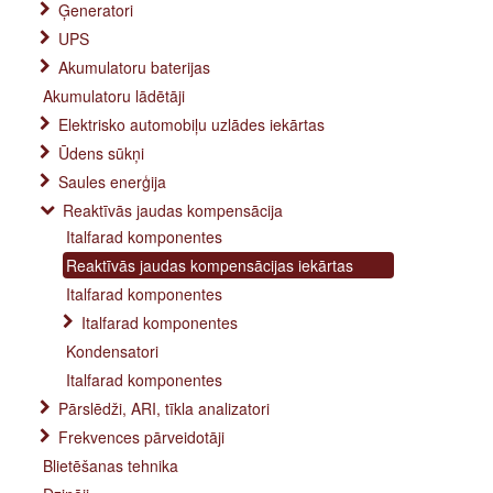
Ģeneratori
UPS
Akumulatoru baterijas
Akumulatoru lādētāji
Elektrisko automobiļu uzlādes iekārtas
Ūdens sūkņi
Saules enerģija
Reaktīvās jaudas kompensācija
Italfarad komponentes
Reaktīvās jaudas kompensācijas iekārtas
Italfarad komponentes
Italfarad komponentes
Kondensatori
Italfarad komponentes
Pārslēdži, ARI, tīkla analizatori
Frekvences pārveidotāji
Blietēšanas tehnika