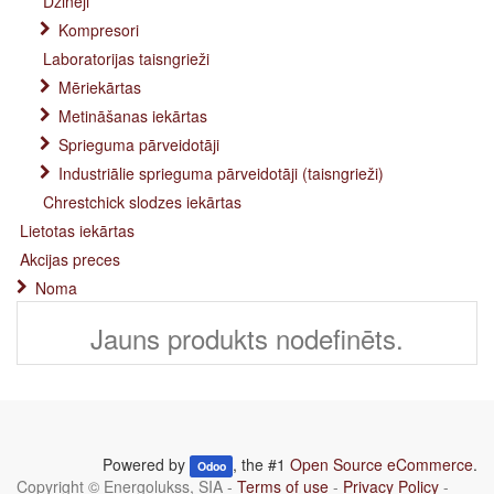
Dzinēji
Kompresori
Laboratorijas taisngrieži
Mēriekārtas
Metināšanas iekārtas
Sprieguma pārveidotāji
Industriālie sprieguma pārveidotāji (taisngrieži)
Chrestchick slodzes iekārtas
Lietotas iekārtas
Akcijas preces
Noma
Jauns produkts nodefinēts.
Powered by
, the #1
Open Source eCommerce
.
Odoo
Copyright ©
Energolukss, SIA
-
Terms of use
-
Privacy Policy
-