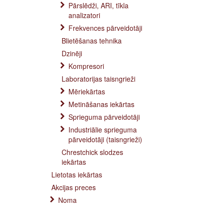
Pārslēdži, ARI, tīkla
analizatori
Frekvences pārveidotāji
Blietēšanas tehnika
Dzinēji
Kompresori
Laboratorijas taisngrieži
Mēriekārtas
Metināšanas iekārtas
Sprieguma pārveidotāji
Industriālie sprieguma
pārveidotāji (taisngrieži)
Chrestchick slodzes
iekārtas
Lietotas iekārtas
Akcijas preces
Noma