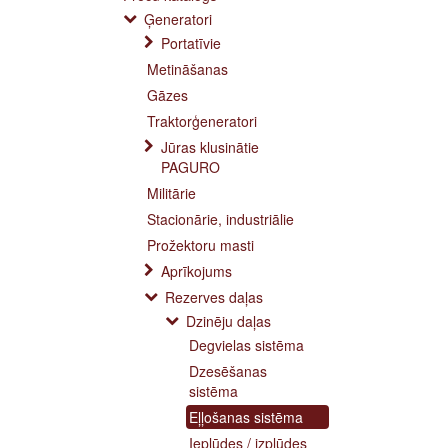
Ģeneratori
Portatīvie
Metināšanas
Gāzes
Traktorģeneratori
Jūras klusinātie
PAGURO
Militārie
Stacionārie, industriālie
Prožektoru masti
Aprīkojums
Rezerves daļas
Dzinēju daļas
Degvielas sistēma
Dzesēšanas
sistēma
Eļļošanas sistēma
Ieplūdes / izplūdes