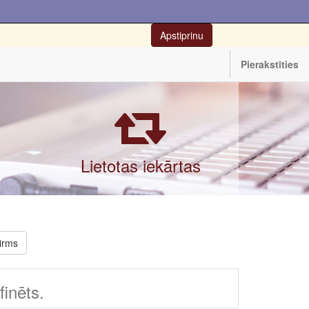
Apstiprinu
Pierakstīties
Lietotas iekārtas
irms
inēts.