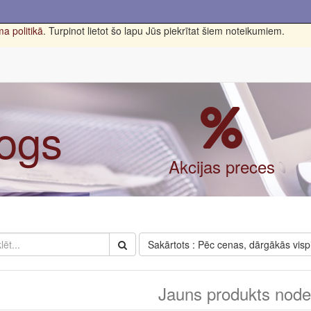
a politikā
. Turpinot lietot šo lapu Jūs piekrītat šiem noteikumiem.
logs
Akcijas preces
Sakārtots : Pēc cenas, dārgākās visp
Jauns produkts nodef