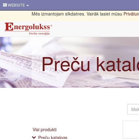
WEBSITE
Mēs izmantojam sīkdatnes. Vairāk lasiet mūsu
Privātum
Preču kata
Visi produkti
Preču katalogs