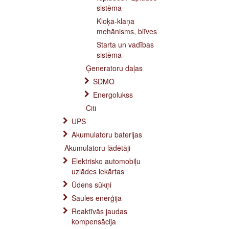
sistēma
Kloķa-klaņa
mehānisms, blīves
Starta un vadības
sistēma
Ģeneratoru daļas
SDMO
Energolukss
Citi
UPS
Akumulatoru baterijas
Akumulatoru lādētāji
Elektrisko automobiļu
uzlādes iekārtas
Ūdens sūkņi
Saules enerģija
Reaktīvās jaudas
kompensācija