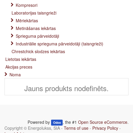
Kompresori
Laboratorijas taisngrieži
Mēriekārtas
Metināšanas iekārtas
Sprieguma pārveidotāji
Industriālie sprieguma pārveidotāji (taisngrieži)
Chrestchick slodzes iekārtas
Lietotas iekārtas
Akcijas preces
Noma
Jauns produkts nodefinēts.
Powered by
, the #1
Open Source eCommerce
.
Odoo
Copyright ©
Energolukss, SIA
-
Terms of use
-
Privacy Policy
-