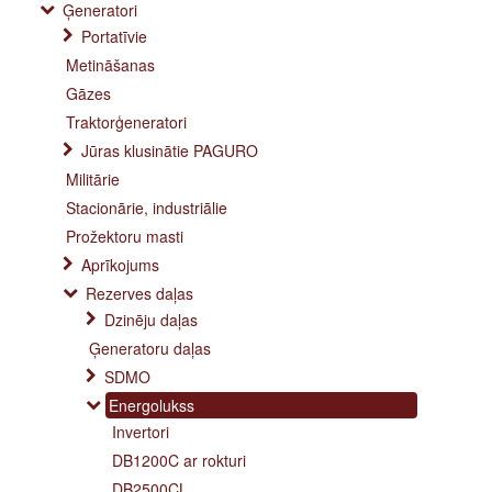
Ģeneratori
Portatīvie
Metināšanas
Gāzes
Traktorģeneratori
Jūras klusinātie PAGURO
Militārie
Stacionārie, industriālie
Prožektoru masti
Aprīkojums
Rezerves daļas
Dzinēju daļas
Ģeneratoru daļas
SDMO
Energolukss
Invertori
DB1200C ar rokturi
DB2500CL