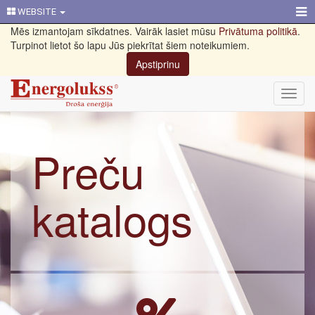
WEBSITE
Mēs izmantojam sīkdatnes. Vairāk lasiet mūsu
Privātuma politikā
.
Turpinot lietot šo lapu Jūs piekrītat šiem noteikumiem.
Apstiprinu
Toggl
navig
Preču
katalogs