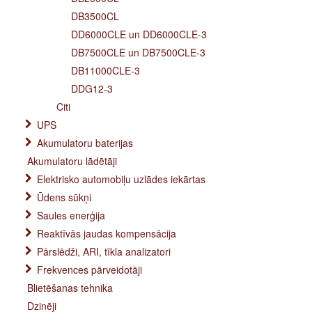
DB3500CL
DD6000CLE un DD6000CLE-3
DB7500CLE un DB7500CLE-3
DB11000CLE-3
DDG12-3
Citi
UPS
Akumulatoru baterijas
Akumulatoru lādētāji
Elektrisko automobiļu uzlādes iekārtas
Ūdens sūkņi
Saules enerģija
Reaktīvās jaudas kompensācija
Pārslēdži, ARI, tīkla analizatori
Frekvences pārveidotāji
Blietēšanas tehnika
Dzinēji